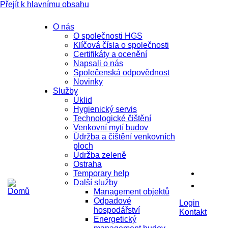
Přejít k hlavnímu obsahu
O nás
O společnosti HGS
Klíčová čísla o společnosti
Certifikáty a ocenění
Napsali o nás
Společenská odpovědnost
Novinky
Služby
Úklid
Hygienický servis
Technologické čištění
Venkovní mytí budov
Údržba a čištění venkovních
ploch
Údržba zeleně
Ostraha
Temporary help
Další služby
Management objektů
Odpadové
Login
hospodářství
Kontakt
Energetický