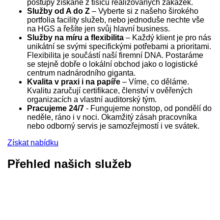
postupy získané z tisíců realizovaných zakázek.
Služby od A do Z
– Vyberte si z našeho širokého
portfolia facility služeb, nebo jednoduše nechte vše
na HGS a řešíte jen svůj hlavní business.
Služby na míru a flexibilita
– Každý klient je pro nás
unikátní se svými specifickými potřebami a prioritami.
Flexibilita je součástí naší firemní DNA. Postaráme
se stejně dobře o lokální obchod jako o logistické
centrum nadnárodního giganta.
Kvalita v praxi i na papíře
– Víme, co děláme.
Kvalitu zaručují certifikace, členství v ověřených
organizacích a vlastní auditorský tým.
Pracujeme 24/7
- Fungujeme nonstop, od pondělí do
neděle, ráno i v noci. Okamžitý zásah pracovníka
nebo odborný servis je samozřejmostí i ve svátek.
Získat nabídku
Přehled našich služeb