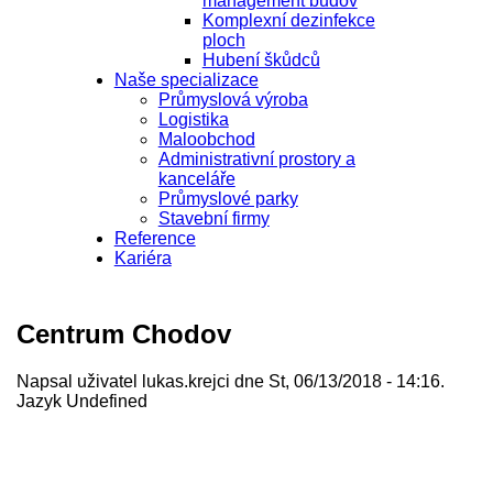
management budov
Komplexní dezinfekce
ploch
Hubení škůdců
Naše specializace
Průmyslová výroba
Logistika
Maloobchod
Administrativní prostory a
kanceláře
Průmyslové parky
Stavební firmy
Reference
Kariéra
Centrum Chodov
Napsal uživatel
lukas.krejci
dne St, 06/13/2018 - 14:16.
Jazyk
Undefined