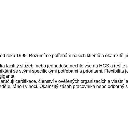
e od roku 1998. Rozumíme potřebám našich klientů a okamžitě j
lia facility služeb, nebo jednoduše nechte vše na HGS a řešíte j
ikátní se svými specifickými potřebami a prioritami. Flexibilita
giganta.
ručují certifikace, členství v ověřených organizacích a vlastní 
ěle, ráno i v noci. Okamžitý zásah pracovníka nebo odborný se