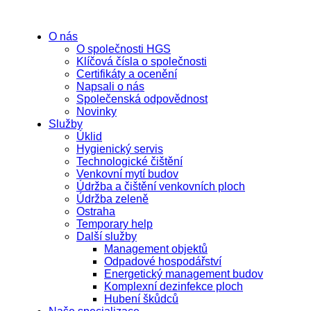
O nás
O společnosti HGS
Klíčová čísla o společnosti
Certifikáty a ocenění
Napsali o nás
Společenská odpovědnost
Novinky
Služby
Úklid
Hygienický servis
Technologické čištění
Venkovní mytí budov
Údržba a čištění venkovních ploch
Údržba zeleně
Ostraha
Temporary help
Další služby
Management objektů
Odpadové hospodářství
Energetický management budov
Komplexní dezinfekce ploch
Hubení škůdců