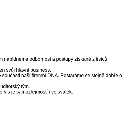
im nabídneme odbornost a postupy získané z tisíců
en svůj hlavní business.
 je součástí naší firemní DNA. Postaráme se stejně dobře o
auditorský tým.
rvis je samozřejmostí i ve svátek.