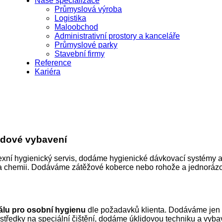
Naše specializace
Průmyslová výroba
Logistika
Maloobchod
Administrativní prostory a kanceláře
Průmyslové parky
Stavební firmy
Reference
Kariéra
lidové vybavení
xní hygienický servis, dodáme hygienické dávkovací systémy a 
ku a chemii. Dodáváme zátěžové koberce nebo rohože a jednorá
álu pro osobní hygienu
dle požadavků klienta. Dodáváme jen 
středky na speciální čištění, dodáme úklidovou techniku a vybave