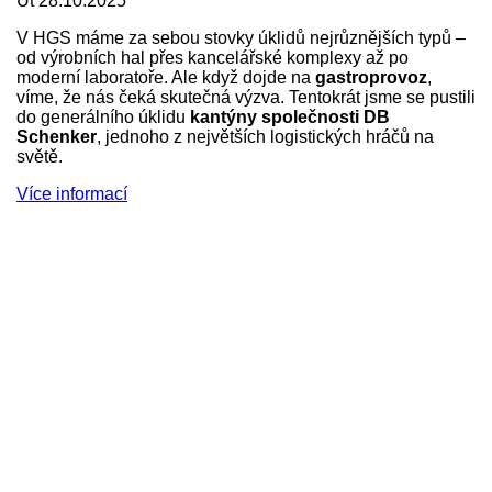
Út 28.10.2025
V HGS máme za sebou stovky úklidů nejrůznějších typů –
od výrobních hal přes kancelářské komplexy až po
moderní laboratoře. Ale když dojde na
gastroprovoz
,
víme, že nás čeká skutečná výzva. Tentokrát jsme se pustili
do generálního úklidu
kantýny společnosti DB
Schenker
, jednoho z největších logistických hráčů na
světě.
Více informací