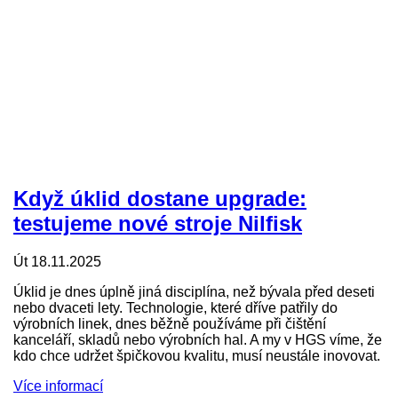
Když úklid dostane upgrade:
testujeme nové stroje Nilfisk
Út 18.11.2025
Úklid je dnes úplně jiná disciplína, než bývala před deseti
nebo dvaceti lety. Technologie, které dříve patřily do
výrobních linek, dnes běžně používáme při čištění
kanceláří, skladů nebo výrobních hal. A my v HGS víme, že
kdo chce udržet špičkovou kvalitu, musí neustále inovovat.
Více informací