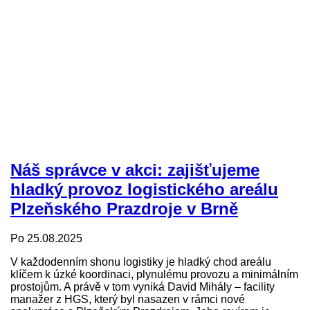
Náš správce v akci: zajišťujeme
hladký provoz logistického areálu
Plzeňského Prazdroje v Brně
Po 25.08.2025
V každodenním shonu logistiky je hladký chod areálu
klíčem k úzké koordinaci, plynulému provozu a minimálním
prostojům. A právě v tom vyniká David Mihály – facility
manažer z HGS, který byl nasazen v rámci nové