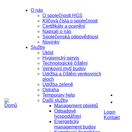
Přejít k hlavnímu obsahu
O nás
O společnosti HGS
Klíčová čísla o společnosti
Certifikáty a ocenění
Napsali o nás
Společenská odpovědnost
Novinky
Služby
Úklid
Hygienický servis
Technologické čištění
Venkovní mytí budov
Údržba a čištění venkovních
ploch
Údržba zeleně
Ostraha
Temporary help
Další služby
Management objektů
Odpadové
Login
hospodářství
Kontakt
Energetický
management budov