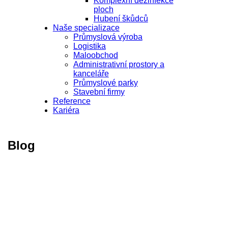
Komplexní dezinfekce
ploch
Hubení škůdců
Naše specializace
Průmyslová výroba
Logistika
Maloobchod
Administrativní prostory a
kanceláře
Průmyslové parky
Stavební firmy
Reference
Kariéra
Blog