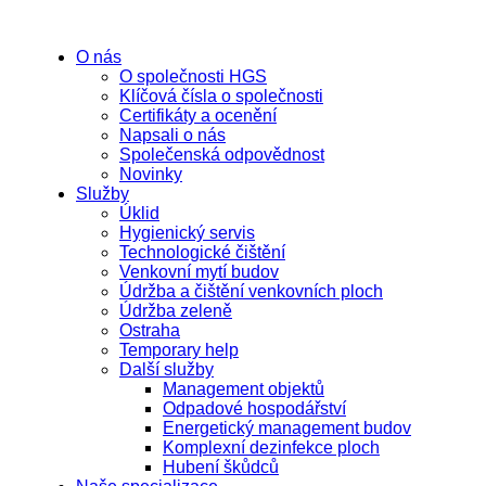
O nás
O společnosti HGS
Klíčová čísla o společnosti
Certifikáty a ocenění
Napsali o nás
Společenská odpovědnost
Novinky
Služby
Úklid
Hygienický servis
Technologické čištění
Venkovní mytí budov
Údržba a čištění venkovních ploch
Údržba zeleně
Ostraha
Temporary help
Další služby
Management objektů
Odpadové hospodářství
Energetický management budov
Komplexní dezinfekce ploch
Hubení škůdců