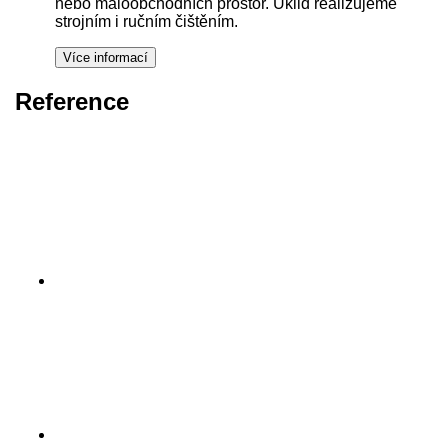
nebo maloobchodních prostor. Úklid realizujeme
strojním i ručním čištěním.
Reference