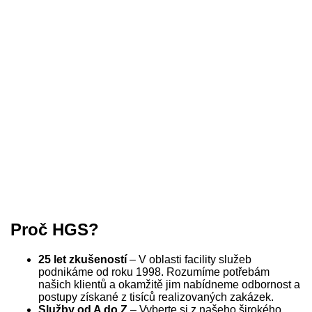
Proč HGS?
25 let zkušeností
– V oblasti facility služeb
podnikáme od roku 1998. Rozumíme potřebám
našich klientů a okamžitě jim nabídneme odbornost a
postupy získané z tisíců realizovaných zakázek.
Služby od A do Z
– Vyberte si z našeho širokého