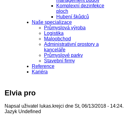
management budov
Komplexní dezinfekce
ploch
Hubení škůdců
Naše specializace
Průmyslová výroba
Logistika
Maloobchod
Administrativní prostory a
kanceláře
Průmyslové parky
Stavební firmy
Reference
Kariéra
Elvia pro
Napsal uživatel
lukas.krejci
dne St, 06/13/2018 - 14:24.
Jazyk
Undefined