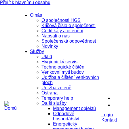
Přejít k hlavnímu obsahu
O nás
O společnosti HGS
Klíčová čísla o společnosti
Certifikáty a ocenění
Napsali o nás
Společenská odpovědnost
Novinky
Služby
Úklid
Hygienický servis
Technologické čištění
Venkovní mytí budov
Údržba a čištění venkovních
ploch
Údržba zeleně
Ostraha
Temporary help
Další služby
Management objektů
Odpadové
Login
hospodářství
Kontakt
Energetický