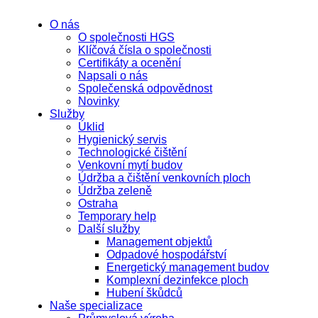
O nás
O společnosti HGS
Klíčová čísla o společnosti
Certifikáty a ocenění
Napsali o nás
Společenská odpovědnost
Novinky
Služby
Úklid
Hygienický servis
Technologické čištění
Venkovní mytí budov
Údržba a čištění venkovních ploch
Údržba zeleně
Ostraha
Temporary help
Další služby
Management objektů
Odpadové hospodářství
Energetický management budov
Komplexní dezinfekce ploch
Hubení škůdců
Naše specializace