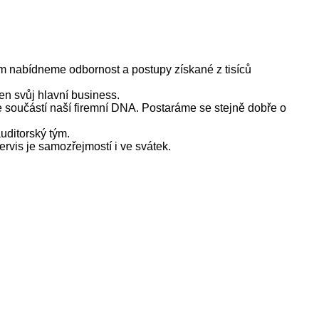
im nabídneme odbornost a postupy získané z tisíců
en svůj hlavní business.
 je součástí naší firemní DNA. Postaráme se stejně dobře o
auditorský tým.
rvis je samozřejmostí i ve svátek.