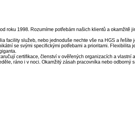
e od roku 1998. Rozumíme potřebám našich klientů a okamžitě j
lia facility služeb, nebo jednoduše nechte vše na HGS a řešíte j
ikátní se svými specifickými potřebami a prioritami. Flexibilita
giganta.
ručují certifikace, členství v ověřených organizacích a vlastní 
ěle, ráno i v noci. Okamžitý zásah pracovníka nebo odborný se