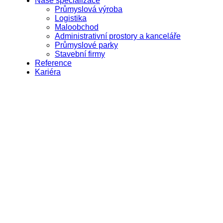
Naše specializace
Průmyslová výroba
Logistika
Maloobchod
Administrativní prostory a kanceláře
Průmyslové parky
Stavební firmy
Reference
Kariéra