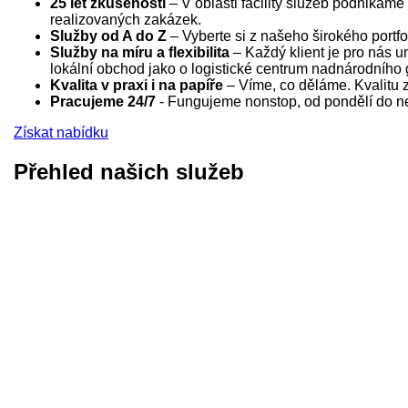
25 let zkušeností
– V oblasti facility služeb podnikám
realizovaných zakázek.
Služby od A do Z
– Vyberte si z našeho širokého portfo
Služby na míru a flexibilita
– Každý klient je pro nás un
lokální obchod jako o logistické centrum nadnárodního 
Kvalita v praxi i na papíře
– Víme, co děláme. Kvalitu za
Pracujeme 24/7
- Fungujeme nonstop, od pondělí do ned
Získat nabídku
Přehled našich služeb