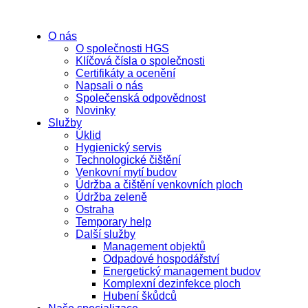
O nás
O společnosti HGS
Klíčová čísla o společnosti
Certifikáty a ocenění
Napsali o nás
Společenská odpovědnost
Novinky
Služby
Úklid
Hygienický servis
Technologické čištění
Venkovní mytí budov
Údržba a čištění venkovních ploch
Údržba zeleně
Ostraha
Temporary help
Další služby
Management objektů
Odpadové hospodářství
Energetický management budov
Komplexní dezinfekce ploch
Hubení škůdců