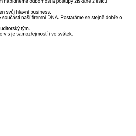
im nabídneme odbornost a postupy získané z tisíců
en svůj hlavní business.
 je součástí naší firemní DNA. Postaráme se stejně dobře o
auditorský tým.
rvis je samozřejmostí i ve svátek.