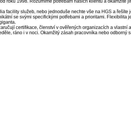
e od roku 1998. Rozumíme potřebám našich klientů a okamžitě j
lia facility služeb, nebo jednoduše nechte vše na HGS a řešíte j
ikátní se svými specifickými potřebami a prioritami. Flexibilita
giganta.
ručují certifikace, členství v ověřených organizacích a vlastní 
ěle, ráno i v noci. Okamžitý zásah pracovníka nebo odborný se