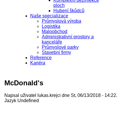
Komplexní dezinfekce
ploch
Hubení škůdců
Naše specializace
Průmyslová výroba
Logistika
Maloobchod
Administrativní prostory a
kanceláře
Průmyslové parky
Stavební firmy
Reference
Kariéra
McDonald's
Napsal uživatel
lukas.krejci
dne St, 06/13/2018 - 14:22.
Jazyk
Undefined