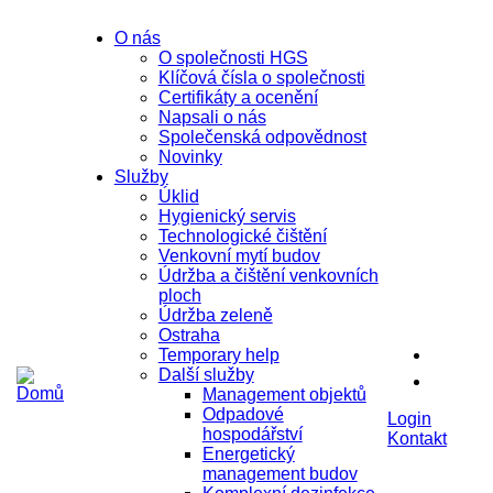
Přejít k hlavnímu obsahu
O nás
O společnosti HGS
Klíčová čísla o společnosti
Certifikáty a ocenění
Napsali o nás
Společenská odpovědnost
Novinky
Služby
Úklid
Hygienický servis
Technologické čištění
Venkovní mytí budov
Údržba a čištění venkovních
ploch
Údržba zeleně
Ostraha
Temporary help
Další služby
Management objektů
Odpadové
Login
hospodářství
Kontakt
Energetický
management budov