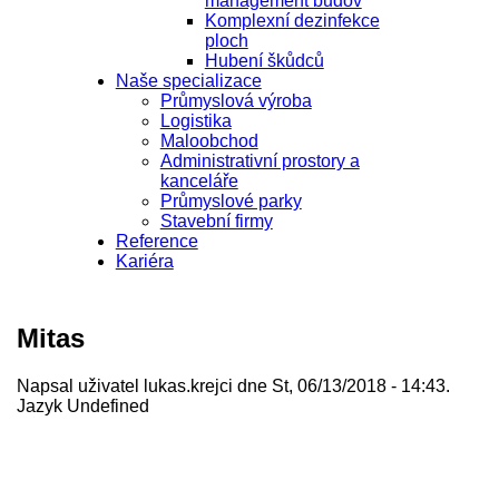
management budov
Komplexní dezinfekce
ploch
Hubení škůdců
Naše specializace
Průmyslová výroba
Logistika
Maloobchod
Administrativní prostory a
kanceláře
Průmyslové parky
Stavební firmy
Reference
Kariéra
Mitas
Napsal uživatel
lukas.krejci
dne St, 06/13/2018 - 14:43.
Jazyk
Undefined