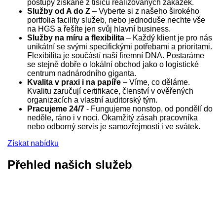
postupy získané z tisíců realizovaných zakázek.
Služby od A do Z
– Vyberte si z našeho širokého
portfolia facility služeb, nebo jednoduše nechte vše
na HGS a řešíte jen svůj hlavní business.
Služby na míru a flexibilita
– Každý klient je pro nás
unikátní se svými specifickými potřebami a prioritami.
Flexibilita je součástí naší firemní DNA. Postaráme
se stejně dobře o lokální obchod jako o logistické
centrum nadnárodního giganta.
Kvalita v praxi i na papíře
– Víme, co děláme.
Kvalitu zaručují certifikace, členství v ověřených
organizacích a vlastní auditorský tým.
Pracujeme 24/7
- Fungujeme nonstop, od pondělí do
neděle, ráno i v noci. Okamžitý zásah pracovníka
nebo odborný servis je samozřejmostí i ve svátek.
Získat nabídku
Přehled našich služeb