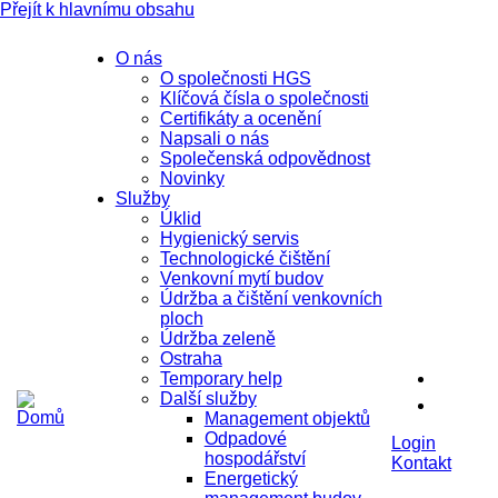
Přejít k hlavnímu obsahu
O nás
O společnosti HGS
Klíčová čísla o společnosti
Certifikáty a ocenění
Napsali o nás
Společenská odpovědnost
Novinky
Služby
Úklid
Hygienický servis
Technologické čištění
Venkovní mytí budov
Údržba a čištění venkovních
ploch
Údržba zeleně
Ostraha
Temporary help
Další služby
Management objektů
Odpadové
Login
hospodářství
Kontakt
Energetický