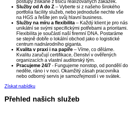
postupy získané z tisíců realizovaných zakázek.
Služby od A do Z
– Vyberte si z našeho širokého
portfolia facility služeb, nebo jednoduše nechte vše
na HGS a řešíte jen svůj hlavní business.
Služby na míru a flexibilita
– Každý klient je pro nás
unikátní se svými specifickými potřebami a prioritami.
Flexibilita je součástí naší firemní DNA. Postaráme
se stejně dobře o lokální obchod jako o logistické
centrum nadnárodního giganta.
Kvalita v praxi i na papíře
– Víme, co děláme.
Kvalitu zaručují certifikace, členství v ověřených
organizacích a vlastní auditorský tým.
Pracujeme 24/7
- Fungujeme nonstop, od pondělí do
neděle, ráno i v noci. Okamžitý zásah pracovníka
nebo odborný servis je samozřejmostí i ve svátek.
Získat nabídku
Přehled našich služeb