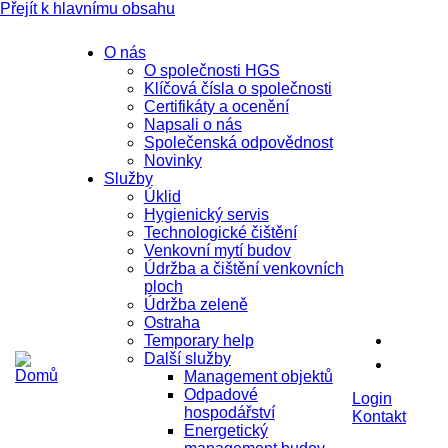
Přejít k hlavnímu obsahu
O nás
O společnosti HGS
Klíčová čísla o společnosti
Certifikáty a ocenění
Napsali o nás
Společenská odpovědnost
Novinky
Služby
Úklid
Hygienický servis
Technologické čištění
Venkovní mytí budov
Údržba a čištění venkovních
ploch
Údržba zeleně
Ostraha
Temporary help
Další služby
Management objektů
Odpadové
Login
hospodářství
Kontakt
Energetický