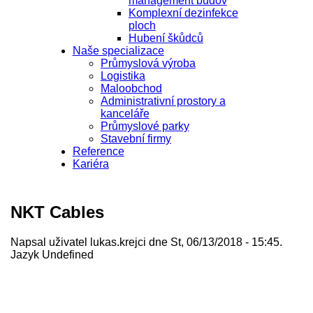
management budov
Komplexní dezinfekce
ploch
Hubení škůdců
Naše specializace
Průmyslová výroba
Logistika
Maloobchod
Administrativní prostory a
kanceláře
Průmyslové parky
Stavební firmy
Reference
Kariéra
NKT Cables
Napsal uživatel
lukas.krejci
dne St, 06/13/2018 - 15:45.
Jazyk
Undefined