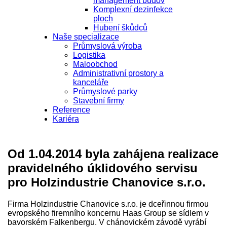
management budov
Komplexní dezinfekce
ploch
Hubení škůdců
Naše specializace
Průmyslová výroba
Logistika
Maloobchod
Administrativní prostory a
kanceláře
Průmyslové parky
Stavební firmy
Reference
Kariéra
Od 1.04.2014 byla zahájena realizace
pravidelného úklidového servisu
pro Holzindustrie Chanovice s.r.o.
Firma Holzindustrie Chanovice s.r.o. je dceřinnou firmou
evropského firemního koncernu Haas Group se sídlem v
bavorském Falkenbergu. V chánovickém závodě vyrábí