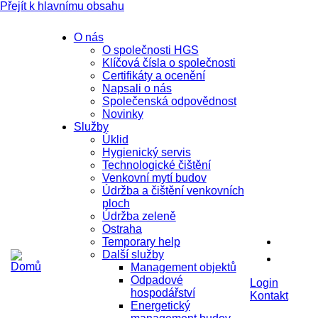
Přejít k hlavnímu obsahu
O nás
O společnosti HGS
Klíčová čísla o společnosti
Certifikáty a ocenění
Napsali o nás
Společenská odpovědnost
Novinky
Služby
Úklid
Hygienický servis
Technologické čištění
Venkovní mytí budov
Údržba a čištění venkovních
ploch
Údržba zeleně
Ostraha
Temporary help
Další služby
Management objektů
Odpadové
Login
hospodářství
Kontakt
Energetický