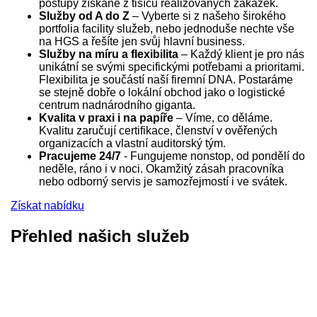
postupy získané z tisíců realizovaných zakázek.
Služby od A do Z
– Vyberte si z našeho širokého
portfolia facility služeb, nebo jednoduše nechte vše
na HGS a řešíte jen svůj hlavní business.
Služby na míru a flexibilita
– Každý klient je pro nás
unikátní se svými specifickými potřebami a prioritami.
Flexibilita je součástí naší firemní DNA. Postaráme
se stejně dobře o lokální obchod jako o logistické
centrum nadnárodního giganta.
Kvalita v praxi i na papíře
– Víme, co děláme.
Kvalitu zaručují certifikace, členství v ověřených
organizacích a vlastní auditorský tým.
Pracujeme 24/7
- Fungujeme nonstop, od pondělí do
neděle, ráno i v noci. Okamžitý zásah pracovníka
nebo odborný servis je samozřejmostí i ve svátek.
Získat nabídku
Přehled našich služeb