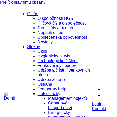
Přejít k hlavnímu obsahu
O nás
O společnosti HGS
Klíčová čísla o společnosti
Certifikáty a ocenění
Napsali o nás
Společenská odpovědnost
Novinky
Služby
Úklid
Hygienický servis
Technologické čištění
Venkovní mytí budov
Údržba a čištění venkovních
ploch
Údržba zeleně
Ostraha
Temporary help
Další služby
Management objektů
Odpadové
Login
hospodářství
Kontakt
Energetický