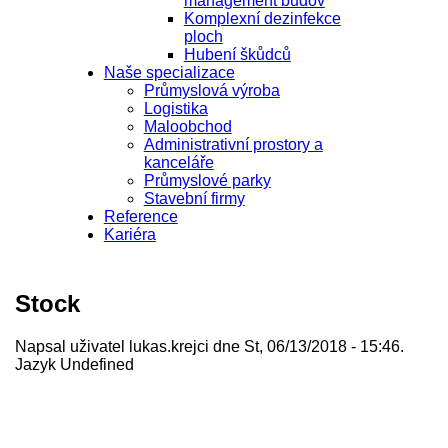
management budov
Komplexní dezinfekce
ploch
Hubení škůdců
Naše specializace
Průmyslová výroba
Logistika
Maloobchod
Administrativní prostory a
kanceláře
Průmyslové parky
Stavební firmy
Reference
Kariéra
Stock
Napsal uživatel
lukas.krejci
dne St, 06/13/2018 - 15:46.
Jazyk
Undefined