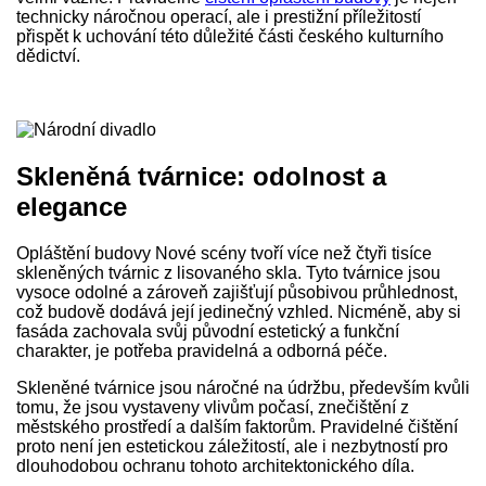
technicky náročnou operací, ale i prestižní příležitostí
přispět k uchování této důležité části českého kulturního
dědictví.
Skleněná tvárnice: odolnost a
elegance
Opláštění budovy Nové scény tvoří více než čtyři tisíce
skleněných tvárnic z lisovaného skla. Tyto tvárnice jsou
vysoce odolné a zároveň zajišťují působivou průhlednost,
což budově dodává její jedinečný vzhled. Nicméně, aby si
fasáda zachovala svůj původní estetický a funkční
charakter, je potřeba pravidelná a odborná péče.
Skleněné tvárnice jsou náročné na údržbu, především kvůli
tomu, že jsou vystaveny vlivům počasí, znečištění z
městského prostředí a dalším faktorům. Pravidelné čištění
proto není jen estetickou záležitostí, ale i nezbytností pro
dlouhodobou ochranu tohoto architektonického díla.