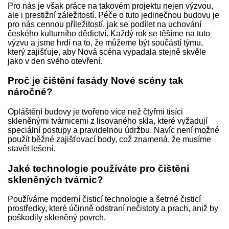
Pro nás je však práce na takovém projektu nejen výzvou,
ale i prestižní záležitostí. Péče o tuto jedinečnou budovu je
pro nás cennou příležitostí, jak se podílet na uchování
českého kulturního dědictví. Každý rok se těšíme na tuto
výzvu a jsme hrdí na to, že můžeme být součástí týmu,
který zajišťuje, aby Nová scéna vypadala stejně skvěle
jako v den svého otevření.
Proč je čištění fasády Nové scény tak
náročné?
Opláštění budovy je tvořeno více než čtyřmi tisíci
skleněnými tvárnicemi z lisovaného skla, které vyžadují
speciální postupy a pravidelnou údržbu. Navíc není možné
použít běžné zajišťovací body, což znamená, že musíme
stavět lešení.
Jaké technologie používáte pro čištění
skleněných tvárnic?
Používáme moderní čisticí technologie a šetrné čisticí
prostředky, které účinně odstraní nečistoty a prach, aniž by
poškodily skleněný povrch.