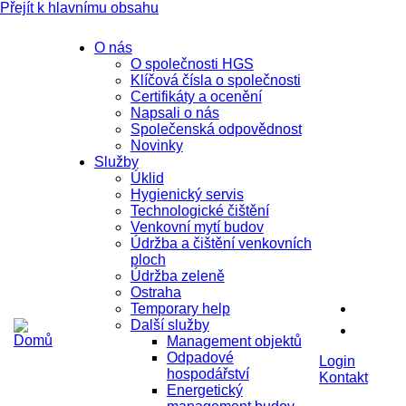
Přejít k hlavnímu obsahu
O nás
O společnosti HGS
Klíčová čísla o společnosti
Certifikáty a ocenění
Napsali o nás
Společenská odpovědnost
Novinky
Služby
Úklid
Hygienický servis
Technologické čištění
Venkovní mytí budov
Údržba a čištění venkovních
ploch
Údržba zeleně
Ostraha
Temporary help
Další služby
Management objektů
Odpadové
Login
hospodářství
Kontakt
Energetický