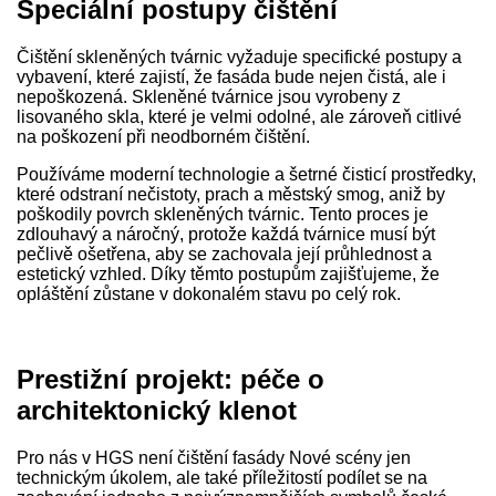
Speciální postupy čištění
Čištění skleněných tvárnic vyžaduje specifické postupy a
vybavení, které zajistí, že fasáda bude nejen čistá, ale i
nepoškozená. Skleněné tvárnice jsou vyrobeny z
lisovaného skla, které je velmi odolné, ale zároveň citlivé
na poškození při neodborném čištění.
Používáme moderní technologie a šetrné čisticí prostředky,
které odstraní nečistoty, prach a městský smog, aniž by
poškodily povrch skleněných tvárnic. Tento proces je
zdlouhavý a náročný, protože každá tvárnice musí být
pečlivě ošetřena, aby se zachovala její průhlednost a
estetický vzhled. Díky těmto postupům zajišťujeme, že
opláštění zůstane v dokonalém stavu po celý rok.
Prestižní projekt: péče o
architektonický klenot
Pro nás v HGS není čištění fasády Nové scény jen
technickým úkolem, ale také příležitostí podílet se na