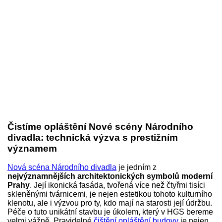
Čistíme opláštění Nové scény Národního
divadla: technická výzva s prestižním
významem
Nová scéna Národního divadla
je jedním z
nejvýznamnějších architektonických symbolů moderní
Prahy
. Její ikonická fasáda, tvořená více než čtyřmi tisíci
skleněnými tvárnicemi, je nejen estetikou tohoto kulturního
klenotu, ale i výzvou pro ty, kdo mají na starosti její údržbu.
Péče o tuto unikátní stavbu je úkolem, který v HGS bereme
velmi vážně. Pravidelné
čištění opláštění budovy
je nejen