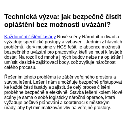
Technická výzva: jak bezpečně čistit
opláštění bez možnosti uvázání?
Každoroční čištění fasády
Nové scény Národního divadla
vyžaduje specifické postupy a vybavení. Jedním z hlavních
problémů, který musíme v HGS řešit, je absence možností
bezpečného uvázání pro pracovníky, kteří se musí k fasádě
dostat. Na rozdíl od mnoha jiných budov nelze na opláštění
umístit klasické zajišťovací body, což zvyšuje náročnost
celého procesu.
Řešením tohoto problému je záběr veřejného prostoru a
stavba lešení. Lešení nám umožňuje bezpečně přistupovat
ke každé části fasády a zajistit, že celý proces čištění
proběhne bezpečně a efektivně. Stavba lešení kolem Nové
scény je sama o sobě logisticky náročná operace, která
vyžaduje pečlivé plánování a koordinaci s městskými
úřady, aby byl minimalizován vliv na veřejné prostory.