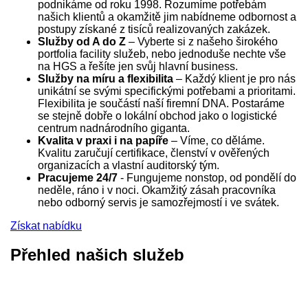
podnikáme od roku 1998. Rozumíme potřebám
našich klientů a okamžitě jim nabídneme odbornost a
postupy získané z tisíců realizovaných zakázek.
Služby od A do Z
– Vyberte si z našeho širokého
portfolia facility služeb, nebo jednoduše nechte vše
na HGS a řešíte jen svůj hlavní business.
Služby na míru a flexibilita
– Každý klient je pro nás
unikátní se svými specifickými potřebami a prioritami.
Flexibilita je součástí naší firemní DNA. Postaráme
se stejně dobře o lokální obchod jako o logistické
centrum nadnárodního giganta.
Kvalita v praxi i na papíře
– Víme, co děláme.
Kvalitu zaručují certifikace, členství v ověřených
organizacích a vlastní auditorský tým.
Pracujeme 24/7
- Fungujeme nonstop, od pondělí do
neděle, ráno i v noci. Okamžitý zásah pracovníka
nebo odborný servis je samozřejmostí i ve svátek.
Získat nabídku
Přehled našich služeb