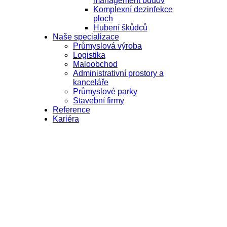
management budov
Komplexní dezinfekce
ploch
Hubení škůdců
Naše specializace
Průmyslová výroba
Logistika
Maloobchod
Administrativní prostory a
kanceláře
Průmyslové parky
Stavební firmy
Reference
Kariéra