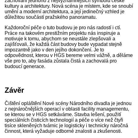
zachování jednoho z nejvýznamnějších symbolů české
kultury a architektury. Nová scéna je místem, kde se snoubí
umění a moderní architektura, a její jedinečný vzhled je
důležitou součástí pražského panoramatu.
Každoroční péče o tuto budovu je pro nás radostí i ctí.
Práce na takovém prestižním projektu nás inspiruje a
motivuje k tomu, abychom se neustále zlepšovali a
zajišťovali, že každá část budovy bude vypadat stejně
impozantně jako v den jejího dokončení. Je to
odpovědnost, kterou v HGS bereme velmi vážně, a děláme
vše pro to, aby fasáda zůstala čistá a zachovalá pro
budoucí generace.
Závěr
Čištění opláštění Nové scény Národního divadla je jednou
z nejnáročnějších operací v oblasti facility managementu,
se kterou se v HGS setkáváme. Stavba lešení, použití
speciálních čisticích technologií a péče o více než čtyři
tisíce skleněných tvárnic je logisticky i technicky náročná
činnost, která vyžaduje odborné znalosti a zkušenosti.