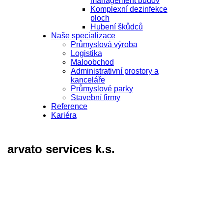
management budov
Komplexní dezinfekce
ploch
Hubení škůdců
Naše specializace
Průmyslová výroba
Logistika
Maloobchod
Administrativní prostory a
kanceláře
Průmyslové parky
Stavební firmy
Reference
Kariéra
arvato services k.s.