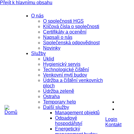
Přejít k hlavnímu obsahu
O nás
O společnosti HGS
Klíčová čísla o společnosti
Certifikáty a ocenění
Napsali o nás
Společenská odpovědnost
Novinky
Služby
Úklid
Hygienický servis
Technologické čištění
Venkovní mytí budov
Údržba a čištění venkovních
ploch
Údržba zeleně
Ostraha
Temporary help
Další služby
Management objektů
Odpadové
Login
hospodářství
Kontakt
Energetický