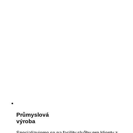
Průmyslová
výroba
Specializujeme se na facility služby pro klienty z