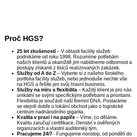
Proč HGS?
25 let zkušeností
– V oblasti facility služeb
podnikáme od roku 1998. Rozumíme potřebám
našich klientů a okamžitě jim nabídneme odbornost a
postupy získané z tisíců realizovaných zakázek.
Služby od A do Z
– Vyberte si z našeho širokého
portfolia facility služeb, nebo jednoduše nechte vše
na HGS a řešíte jen svůj hlavní business.
Služby na míru a flexibilita
– Každý klient je pro nás
unikátní se svými specifickými potřebami a prioritami.
Flexibilita je součástí naší firemní DNA. Postaráme
se stejně dobře o lokální obchod jako o logistické
centrum nadnárodního giganta.
Kvalita v praxi i na papíře
– Víme, co děláme.
Kvalitu zaručují certifikace, členství v ověřených
organizacích a vlastní auditorský tým.
Pracujeme 24/7
- Fungujeme nonstop, od pondělí do