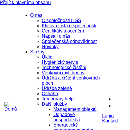
Přejít k hlavnímu obsahu
O nás
O společnosti HGS
Klíčová čísla o společnosti
Certifikáty a ocenění
Napsali o nás
Společenská odpovědnost
Novinky
Služby
Úklid
Hygienický servis
Technologické čištění
Venkovní mytí budov
Údržba a čištění venkovních
ploch
Údržba zeleně
Ostraha
Temporary help
Další služby
Management objektů
Odpadové
Login
hospodářství
Kontakt
Energetický