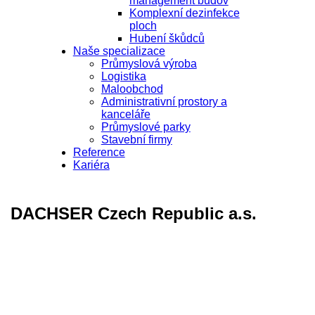
management budov
Komplexní dezinfekce
ploch
Hubení škůdců
Naše specializace
Průmyslová výroba
Logistika
Maloobchod
Administrativní prostory a
kanceláře
Průmyslové parky
Stavební firmy
Reference
Kariéra
DACHSER Czech Republic a.s.