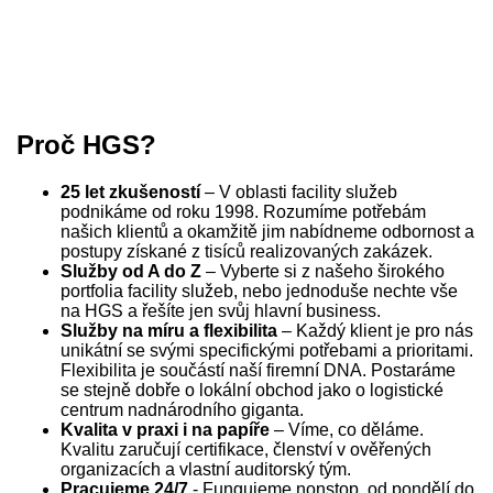
Proč HGS?
25 let zkušeností
– V oblasti facility služeb
podnikáme od roku 1998. Rozumíme potřebám
našich klientů a okamžitě jim nabídneme odbornost a
postupy získané z tisíců realizovaných zakázek.
Služby od A do Z
– Vyberte si z našeho širokého
portfolia facility služeb, nebo jednoduše nechte vše
na HGS a řešíte jen svůj hlavní business.
Služby na míru a flexibilita
– Každý klient je pro nás
unikátní se svými specifickými potřebami a prioritami.
Flexibilita je součástí naší firemní DNA. Postaráme
se stejně dobře o lokální obchod jako o logistické
centrum nadnárodního giganta.
Kvalita v praxi i na papíře
– Víme, co děláme.
Kvalitu zaručují certifikace, členství v ověřených
organizacích a vlastní auditorský tým.
Pracujeme 24/7
- Fungujeme nonstop, od pondělí do