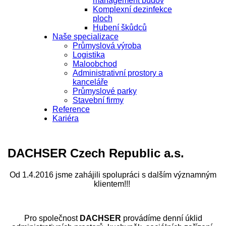
management budov
Komplexní dezinfekce
ploch
Hubení škůdců
Naše specializace
Průmyslová výroba
Logistika
Maloobchod
Administrativní prostory a
kanceláře
Průmyslové parky
Stavební firmy
Reference
Kariéra
DACHSER Czech Republic a.s.
Od 1.4.2016 jsme zahájili spolupráci s dalším významným
klientem!!!
Pro společnost
DACHSER
provádíme denní úklid