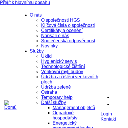
Přejít k hlavnímu obsahu
O nás
O společnosti HGS
Klíčová čísla o společnosti
Certifikáty a ocenění
Napsali o nás
Společenská odpovědnost
Novinky
Služby
Úklid
Hygienický servis
Technologické čištění
Venkovní mytí budov
Údržba a čištění venkovních
ploch
Údržba zeleně
Ostraha
Temporary help
Další služby
Management objektů
Odpadové
Login
hospodářství
Kontakt
Energetický