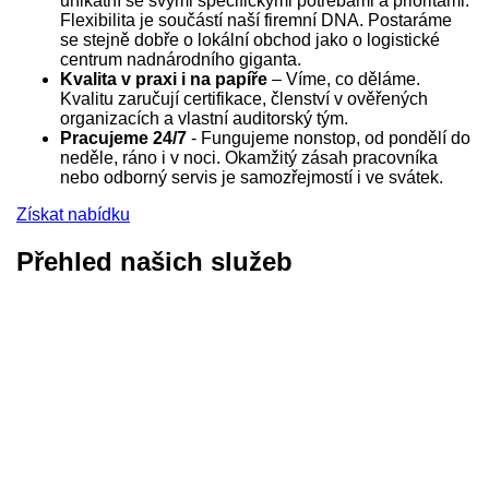
unikátní se svými specifickými potřebami a prioritami.
Flexibilita je součástí naší firemní DNA. Postaráme
se stejně dobře o lokální obchod jako o logistické
centrum nadnárodního giganta.
Kvalita v praxi i na papíře
– Víme, co děláme.
Kvalitu zaručují certifikace, členství v ověřených
organizacích a vlastní auditorský tým.
Pracujeme 24/7
- Fungujeme nonstop, od pondělí do
neděle, ráno i v noci. Okamžitý zásah pracovníka
nebo odborný servis je samozřejmostí i ve svátek.
Získat nabídku
Přehled našich služeb