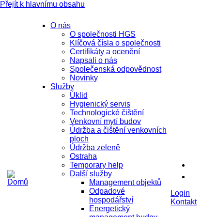
Přejít k hlavnímu obsahu
O nás
O společnosti HGS
Klíčová čísla o společnosti
Certifikáty a ocenění
Napsali o nás
Společenská odpovědnost
Novinky
Služby
Úklid
Hygienický servis
Technologické čištění
Venkovní mytí budov
Údržba a čištění venkovních
ploch
Údržba zeleně
Ostraha
Temporary help
Další služby
Management objektů
Odpadové
Login
hospodářství
Kontakt
Energetický