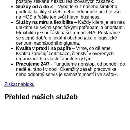
postupy získané z tisíců realizovaných zakázek.
Služby od A do Z
– Vyberte si z našeho širokého
portfolia facility služeb, nebo jednoduše nechte vše
na HGS a řešíte jen svůj hlavní business.
Služby na míru a flexibilita
– Každý klient je pro nás
unikátní se svými specifickými potřebami a prioritami.
Flexibilita je součástí naší firemní DNA. Postaráme
se stejně dobře o lokální obchod jako o logistické
centrum nadnárodního giganta.
Kvalita v praxi i na papíře
– Víme, co děláme.
Kvalitu zaručují certifikace, členství v ověřených
organizacích a vlastní auditorský tým.
Pracujeme 24/7
- Fungujeme nonstop, od pondělí do
neděle, ráno i v noci. Okamžitý zásah pracovníka
nebo odborný servis je samozřejmostí i ve svátek.
Získat nabídku
Přehled našich služeb