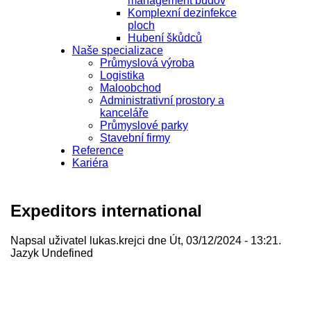
management budov
Komplexní dezinfekce
ploch
Hubení škůdců
Naše specializace
Průmyslová výroba
Logistika
Maloobchod
Administrativní prostory a
kanceláře
Průmyslové parky
Stavební firmy
Reference
Kariéra
Expeditors international
Napsal uživatel
lukas.krejci
dne Út, 03/12/2024 - 13:21.
Jazyk
Undefined