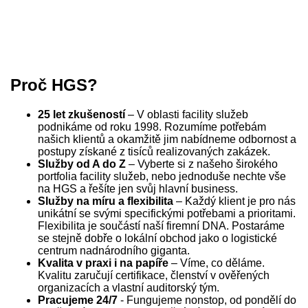
Proč HGS?
25 let zkušeností
– V oblasti facility služeb
podnikáme od roku 1998. Rozumíme potřebám
našich klientů a okamžitě jim nabídneme odbornost a
postupy získané z tisíců realizovaných zakázek.
Služby od A do Z
– Vyberte si z našeho širokého
portfolia facility služeb, nebo jednoduše nechte vše
na HGS a řešíte jen svůj hlavní business.
Služby na míru a flexibilita
– Každý klient je pro nás
unikátní se svými specifickými potřebami a prioritami.
Flexibilita je součástí naší firemní DNA. Postaráme
se stejně dobře o lokální obchod jako o logistické
centrum nadnárodního giganta.
Kvalita v praxi i na papíře
– Víme, co děláme.
Kvalitu zaručují certifikace, členství v ověřených
organizacích a vlastní auditorský tým.
Pracujeme 24/7
- Fungujeme nonstop, od pondělí do