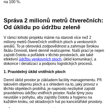
na 100 %.
Správa 2 milionů metrů čtverečních:
Od úklidu po údržbu zeleně
V rámci tohoto projektu máme na starosti více než 2
miliony metrů čtverečních vnitřních ploch a venkovních
areálů. To je obrovská zodpovědnost a zahrnuje širokou
škálu činností, které denně realizujeme. Naší prací je nejen
zajistit čistotu a pořádek v těchto prostorách, ale také
efektivní
údržbu venkovních ploch
, úklid komunikací, a
dokonce i deratizaci a podporu logistických procesů.
1. Pravidelný úklid vnitřních ploch
Denní úklid prostor je základem facility managementu. Při
takovém objemu ploch a s ohledem na to, jaký provoz v
těchto objektech probíhá, je naprosto nezbytné zajistit
pravidelnou údržbu vnitřních prostor. Naše týmy jsou
neustále v pohybu, aby zajistily čistotu a hygienu na
každém kroku, od skladových hal po kancelářské prostory.