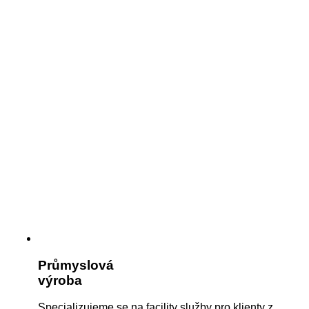
Průmyslová
výroba
Specializujeme se na facility služby pro klienty z