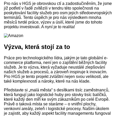
Pro nás v HGS je obrovskou ctí a zadostiučiněním, že jsme
již potřetí v řadě zvítězili v tendru této společnosti na
poskytování facility služeb pro osm jejich středoevropských
terminálů. Tento úspěch je pro nás výsledkem mnoha
měsíců tvrdé práce, výzev a úsilí, které jsme do tohoto
projektu investovali. A nyní je to realita!
Výzva, která stojí za to
Práce pro technologického lídra, jakým je tato globální e-
commerce platforma, není jen o zajištění běžných facility
služeb. Je to výzva, která vyžaduje neustálé zlepšování
našich služeb a procesů, a zároveň inspiruje k inovacím.
Pro HGS je tento projekt zvláštní nejen svou velikostí, ale
také komplexností a nároky, které na nás klade.
Představte si „malá města“ s desítkami tisíc zaměstnanců,
která fungují jako logistické huby pro stovky tisíc balíčků,
které každý den míří ke svým zákazníkům po celé Evropě.
Právě o taková místa se staráme – o vnitřní plochy,
venkovní areály, zeleň i logistické procesy. Naším úkolem
je zajistit, aby každý aspekt facility managementu fungoval