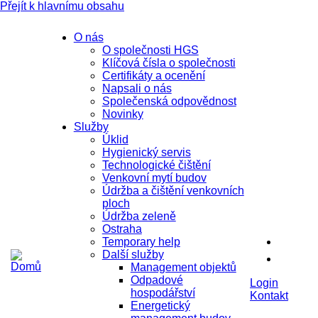
Přejít k hlavnímu obsahu
O nás
O společnosti HGS
Klíčová čísla o společnosti
Certifikáty a ocenění
Napsali o nás
Společenská odpovědnost
Novinky
Služby
Úklid
Hygienický servis
Technologické čištění
Venkovní mytí budov
Údržba a čištění venkovních
ploch
Údržba zeleně
Ostraha
Temporary help
Další služby
Management objektů
Odpadové
Login
hospodářství
Kontakt
Energetický