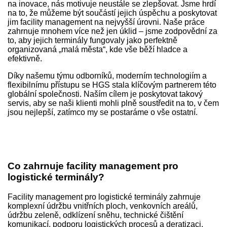
na inovace, nás motivuje neustále se zlepšovat. Jsme hrdí
na to, že můžeme být součástí jejich úspěchu a poskytovat
jim facility management na nejvyšší úrovni. Naše práce
zahrnuje mnohem více než jen úklid – jsme zodpovědní za
to, aby jejich terminály fungovaly jako perfektně
organizovaná „malá města“, kde vše běží hladce a
efektivně.
Díky našemu týmu odborníků, moderním technologiím a
flexibilnímu přístupu se HGS stala klíčovým partnerem této
globální společnosti. Naším cílem je poskytovat takový
servis, aby se naši klienti mohli plně soustředit na to, v čem
jsou nejlepší, zatímco my se postaráme o vše ostatní.
Co zahrnuje facility management pro
logistické terminály?
Facility management pro logistické terminály zahrnuje
komplexní údržbu vnitřních ploch, venkovních areálů,
údržbu zeleně, odklízení sněhu, technické čištění
komunikací, podporu logistických procesů a deratizaci.