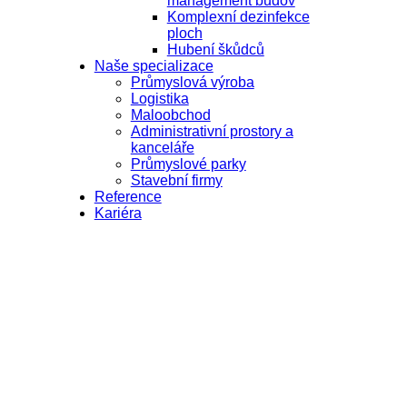
management budov
Komplexní dezinfekce
ploch
Hubení škůdců
Naše specializace
Průmyslová výroba
Logistika
Maloobchod
Administrativní prostory a
kanceláře
Průmyslové parky
Stavební firmy
Reference
Kariéra