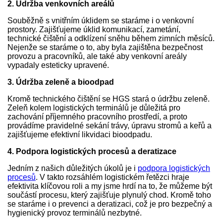
2. Údržba venkovních areálů
Souběžně s vnitřním úklidem se staráme i o venkovní
prostory. Zajišťujeme úklid komunikací, zametání,
technické čištění a odklízení sněhu během zimních měsíců.
Nejenže se staráme o to, aby byla zajištěna bezpečnost
provozu a pracovníků, ale také aby venkovní areály
vypadaly esteticky upravené.
3. Údržba zeleně a bioodpad
Kromě technického čištění se HGS stará o údržbu zeleně.
Zeleň kolem logistických terminálů je důležitá pro
zachování příjemného pracovního prostředí, a proto
provádíme pravidelné sekání trávy, úpravu stromů a keřů a
zajišťujeme efektivní likvidaci bioodpadu.
4. Podpora logistických procesů a deratizace
Jedním z našich důležitých úkolů je i
podpora logistických
procesů
. V takto rozsáhlém logistickém řetězci hraje
efektivita klíčovou roli a my jsme hrdí na to, že můžeme být
součástí procesu, který zajišťuje plynulý chod. Kromě toho
se staráme i o prevenci a deratizaci, což je pro bezpečný a
hygienický provoz terminálů nezbytné.