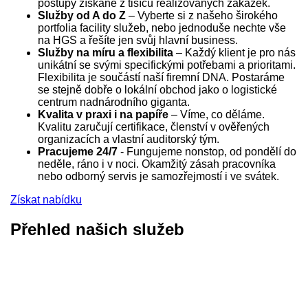
postupy získané z tisíců realizovaných zakázek.
Služby od A do Z
– Vyberte si z našeho širokého
portfolia facility služeb, nebo jednoduše nechte vše
na HGS a řešíte jen svůj hlavní business.
Služby na míru a flexibilita
– Každý klient je pro nás
unikátní se svými specifickými potřebami a prioritami.
Flexibilita je součástí naší firemní DNA. Postaráme
se stejně dobře o lokální obchod jako o logistické
centrum nadnárodního giganta.
Kvalita v praxi i na papíře
– Víme, co děláme.
Kvalitu zaručují certifikace, členství v ověřených
organizacích a vlastní auditorský tým.
Pracujeme 24/7
- Fungujeme nonstop, od pondělí do
neděle, ráno i v noci. Okamžitý zásah pracovníka
nebo odborný servis je samozřejmostí i ve svátek.
Získat nabídku
Přehled našich služeb