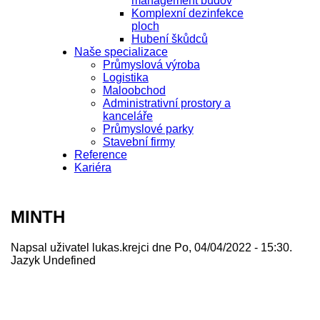
management budov
Komplexní dezinfekce
ploch
Hubení škůdců
Naše specializace
Průmyslová výroba
Logistika
Maloobchod
Administrativní prostory a
kanceláře
Průmyslové parky
Stavební firmy
Reference
Kariéra
MINTH
Napsal uživatel
lukas.krejci
dne Po, 04/04/2022 - 15:30.
Jazyk
Undefined