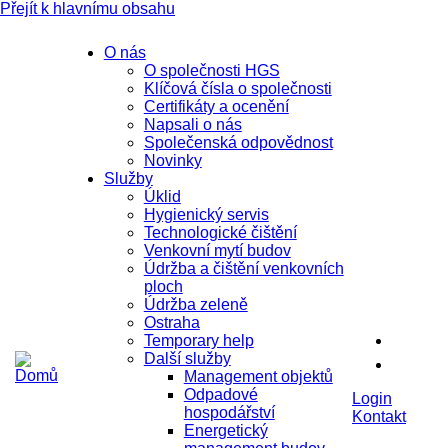
Přejít k hlavnímu obsahu
O nás
O společnosti HGS
Klíčová čísla o společnosti
Certifikáty a ocenění
Napsali o nás
Společenská odpovědnost
Novinky
Služby
Úklid
Hygienický servis
Technologické čištění
Venkovní mytí budov
Údržba a čištění venkovních
ploch
Údržba zeleně
Ostraha
Temporary help
Další služby
Management objektů
Odpadové
Login
hospodářství
Kontakt
Energetický