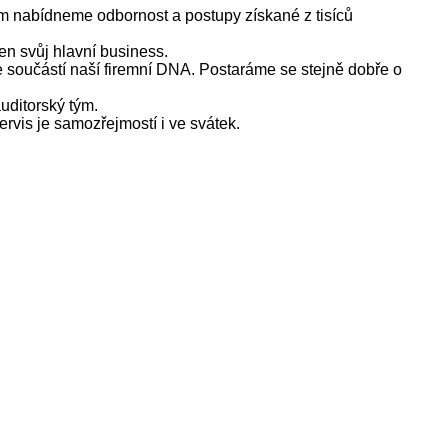
im nabídneme odbornost a postupy získané z tisíců
en svůj hlavní business.
 je součástí naší firemní DNA. Postaráme se stejně dobře o
auditorský tým.
rvis je samozřejmostí i ve svátek.