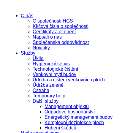
O nás
O společnosti HGS
Klíčová čísla o společnosti
Certifikáty a ocenění
Napsali o nás
Společenská odpovědnost
Novinky
Služby
Úklid
Hygienický servis
Technologické čištění
Venkovní mytí budov
Údržba a čištění venkovních ploch
Údržba zeleně
Ostraha
Temporary help
Další služby
Management objektů
Odpadové hospodářství
Energetický management budov
Komplexní dezinfekce ploch
Hubení škůdců