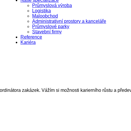
Naše specializace
Průmyslová výroba
Logistika
Maloobchod
Administrativní prostory a kanceláře
Průmyslové parky
Stavební firmy
Reference
Kariéra
koordinátora zakázek. Vážím si možnosti karierního růstu a před