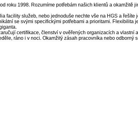
e od roku 1998. Rozumíme potřebám našich klientů a okamžitě j
lia facility služeb, nebo jednoduše nechte vše na HGS a řešíte j
ikátní se svými specifickými potřebami a prioritami. Flexibilita
giganta.
ručují certifikace, členství v ověřených organizacích a vlastní 
ěle, ráno i v noci. Okamžitý zásah pracovníka nebo odborný se