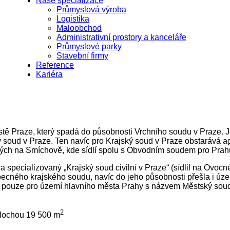
Naše specializace
Průmyslová výroba
Logistika
Maloobchod
Administrativní prostory a kanceláře
Průmyslové parky
Stavební firmy
Reference
Kariéra
stě Praze, který spadá do působnosti Vrchního soudu v Praze. 
ý soud v Praze. Ten navíc pro Krajský soud v Praze obstarává a
kých na Smíchově, kde sídlí spolu s Obvodním soudem pro Prah
 specializovaný „Krajský soud civilní v Praze“ (sídlil na Ovocné
obecného krajského soudu, navíc do jeho působnosti přešla i ú
d pouze pro území hlavního města Prahy s názvem Městský soud
2
 plochou 19 500 m