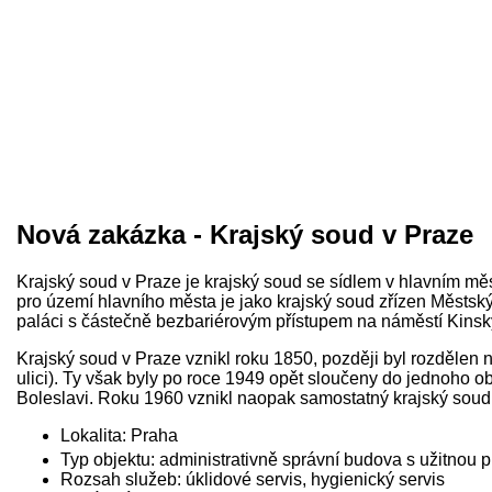
Nová zakázka - Krajský soud v Praze
Krajský soud v Praze je krajský soud se sídlem v hlavním mě
pro území hlavního města je jako krajský soud zřízen Městsk
paláci s částečně bezbariérovým přístupem na náměstí Kins
Krajský soud v Praze vznikl roku 1850, později byl rozdělen na
ulici). Ty však byly po roce 1949 opět sloučeny do jednoho 
Boleslavi. Roku 1960 vznikl naopak samostatný krajský sou
Lokalita: Praha
Typ objektu: administrativně správní budova s užitnou
Rozsah služeb: úklidové servis, hygienický servis