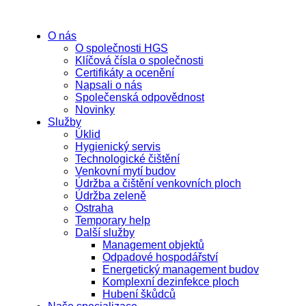
O nás
O společnosti HGS
Klíčová čísla o společnosti
Certifikáty a ocenění
Napsali o nás
Společenská odpovědnost
Novinky
Služby
Úklid
Hygienický servis
Technologické čištění
Venkovní mytí budov
Údržba a čištění venkovních ploch
Údržba zeleně
Ostraha
Temporary help
Další služby
Management objektů
Odpadové hospodářství
Energetický management budov
Komplexní dezinfekce ploch
Hubení škůdců