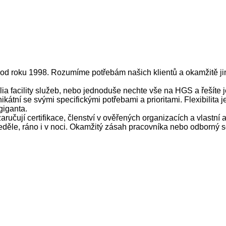
e od roku 1998. Rozumíme potřebám našich klientů a okamžitě j
lia facility služeb, nebo jednoduše nechte vše na HGS a řešíte j
ikátní se svými specifickými potřebami a prioritami. Flexibilita
giganta.
ručují certifikace, členství v ověřených organizacích a vlastní 
ěle, ráno i v noci. Okamžitý zásah pracovníka nebo odborný se