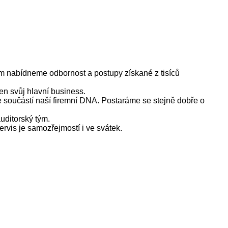
im nabídneme odbornost a postupy získané z tisíců
en svůj hlavní business.
 je součástí naší firemní DNA. Postaráme se stejně dobře o
auditorský tým.
rvis je samozřejmostí i ve svátek.