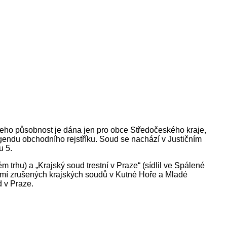
Jeho působnost je dána jen pro obce Středočeského kraje,
gendu obchodního rejstříku. Soud se nachází v Justičním
u 5.
m trhu) a „Krajský soud trestní v Praze“ (sídlil ve Spálené
zemí zrušených krajských soudů v Kutné Hoře a Mladé
 v Praze.