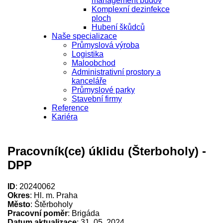
management budov
Komplexní dezinfekce
ploch
Hubení škůdců
Naše specializace
Průmyslová výroba
Logistika
Maloobchod
Administrativní prostory a
kanceláře
Průmyslové parky
Stavební firmy
Reference
Kariéra
Pracovník(ce) úklidu (Šterboholy) -
DPP
ID
: 20240062
Okres
: Hl. m. Praha
Město
: Štěrboholy
Pracovní poměr
: Brigáda
Datum aktualizace
: 31. 05. 2024