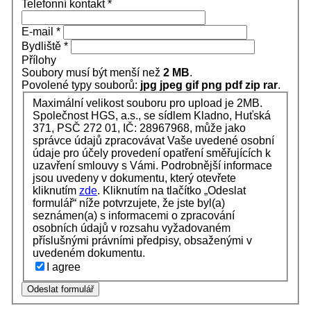
Telefonní kontakt
*
E-mail
*
Bydliště
*
Přílohy
Soubory musí být menší než
2 MB
.
Povolené typy souborů:
jpg jpeg gif png pdf zip rar
.
Maximální velikost souboru pro upload je 2MB.
Společnost HGS, a.s., se sídlem Kladno, Huťská
371, PSČ 272 01, IČ: 28967968, může jako
správce údajů zpracovávat Vaše uvedené osobní
údaje pro účely provedení opatření směřujících k
uzavření smlouvy s Vámi. Podrobnější informace
jsou uvedeny v dokumentu, který otevřete
kliknutím
zde
. Kliknutím na tlačítko „Odeslat
formulář“ níže potvrzujete, že jste byl(a)
seznámen(a) s informacemi o zpracování
osobních údajů v rozsahu vyžadovaném
příslušnými právními předpisy, obsaženými v
uvedeném dokumentu.
I agree
Odeslat formulář