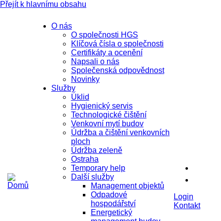
Přejít k hlavnímu obsahu
O nás
O společnosti HGS
Klíčová čísla o společnosti
Certifikáty a ocenění
Napsali o nás
Společenská odpovědnost
Novinky
Služby
Úklid
Hygienický servis
Technologické čištění
Venkovní mytí budov
Údržba a čištění venkovních
ploch
Údržba zeleně
Ostraha
Temporary help
Další služby
Management objektů
Odpadové
Login
hospodářství
Kontakt
Energetický