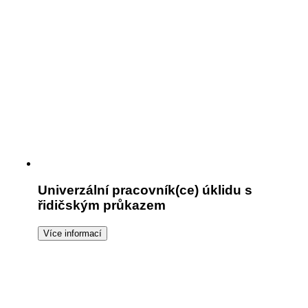
Univerzální pracovník(ce) úklidu s
řidičským průkazem