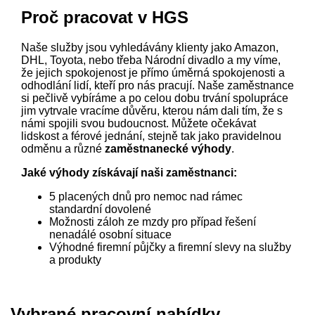
Proč pracovat v HGS
Naše služby jsou vyhledávány klienty jako Amazon,
DHL, Toyota, nebo třeba Národní divadlo a my víme,
že jejich spokojenost je přímo úměrná spokojenosti a
odhodlání lidí, kteří pro nás pracují. Naše zaměstnance
si pečlivě vybíráme a po celou dobu trvání spolupráce
jim vytrvale vracíme důvěru, kterou nám dali tím, že s
námi spojili svou budoucnost. Můžete očekávat
lidskost a férové jednání, stejně tak jako pravidelnou
odměnu a různé
zaměstnanecké výhody
.
Jaké výhody získávají naši zaměstnanci:
5 placených dnů pro nemoc nad rámec
standardní dovolené
Možnosti záloh ze mzdy pro případ řešení
nenadálé osobní situace
Výhodné firemní půjčky a firemní slevy na služby
a produkty
Vybrané pracovní nabídky