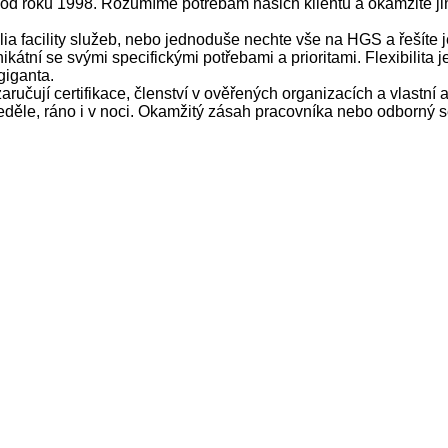
e od roku 1998. Rozumíme potřebám našich klientů a okamžitě j
lia facility služeb, nebo jednoduše nechte vše na HGS a řešíte j
ikátní se svými specifickými potřebami a prioritami. Flexibilita
giganta.
ručují certifikace, členství v ověřených organizacích a vlastní 
ěle, ráno i v noci. Okamžitý zásah pracovníka nebo odborný se