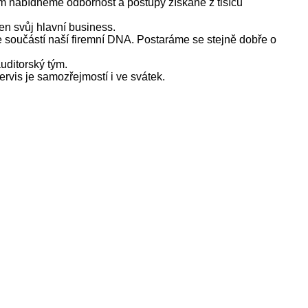
im nabídneme odbornost a postupy získané z tisíců
en svůj hlavní business.
 je součástí naší firemní DNA. Postaráme se stejně dobře o
auditorský tým.
rvis je samozřejmostí i ve svátek.