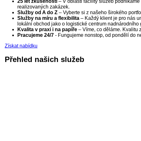
25 let zkušeností
– V oblasti facility služeb podnikám
realizovaných zakázek.
Služby od A do Z
– Vyberte si z našeho širokého portfo
Služby na míru a flexibilita
– Každý klient je pro nás un
lokální obchod jako o logistické centrum nadnárodního 
Kvalita v praxi i na papíře
– Víme, co děláme. Kvalitu za
Pracujeme 24/7
- Fungujeme nonstop, od pondělí do ned
Získat nabídku
Přehled našich služeb