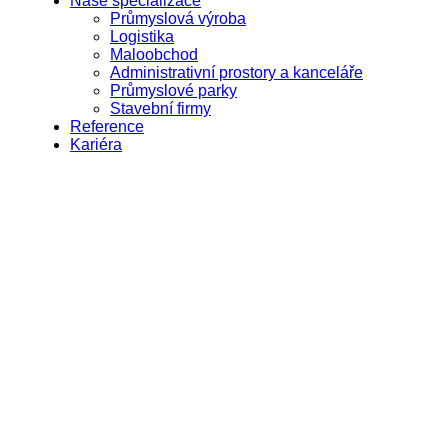
Naše specializace
Průmyslová výroba
Logistika
Maloobchod
Administrativní prostory a kanceláře
Průmyslové parky
Stavební firmy
Reference
Kariéra