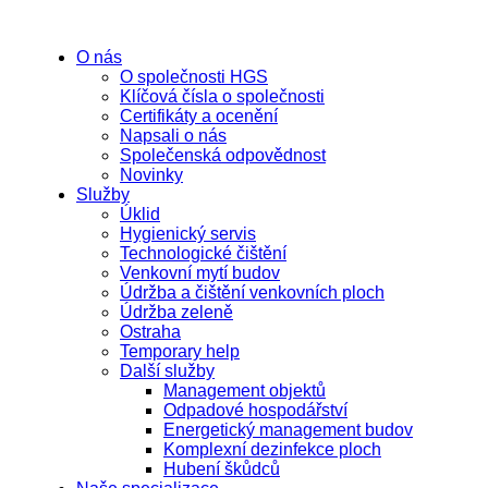
O nás
O společnosti HGS
Klíčová čísla o společnosti
Certifikáty a ocenění
Napsali o nás
Společenská odpovědnost
Novinky
Služby
Úklid
Hygienický servis
Technologické čištění
Venkovní mytí budov
Údržba a čištění venkovních ploch
Údržba zeleně
Ostraha
Temporary help
Další služby
Management objektů
Odpadové hospodářství
Energetický management budov
Komplexní dezinfekce ploch
Hubení škůdců