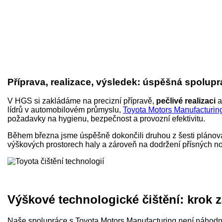
Příprava, realizace, výsledek: úspěšná spolu
V HGS si zakládáme na precizní přípravě,
pečlivé realizaci
a
lídrů v automobilovém průmyslu,
Toyota Motors Manufacturin
požadavky na hygienu, bezpečnost a provozní efektivitu.
Během března jsme úspěšně dokončili druhou z šesti pláno
výškových prostorech haly a zároveň na dodržení přísných n
Výškové technologické čištění: krok 
Naše spolupráce s Toyota Motors Manufacturing není náhodná