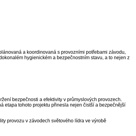
vě plánovaná a koordinovaná s provozními potřebami závodu,
v dokonalém hygienickém a bezpečnostním stavu, a to nejen z
ržení bezpečnosti a efektivity v průmyslových provozech.
á etapa tohoto projektu přinesla nejen čistší a bezpečnější
lity provozu v závodech světového lídra ve výrobě