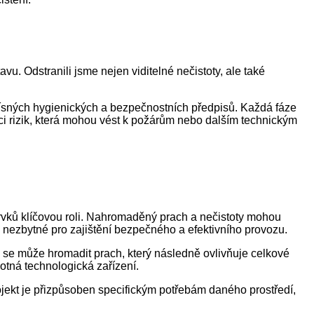
u. Odstranili jsme nejen viditelné nečistoty, ale také
přísných hygienických a bezpečnostních předpisů. Každá fáze
enci rizik, která mohou vést k požárům nebo dalším technickým
prvků klíčovou roli. Nahromaděný prach a nečistoty mohou
o nezbytné pro zajištění bezpečného a efektivního provozu.
ch se může hromadit prach, který následně ovlivňuje celkové
otná technologická zařízení.
ojekt je přizpůsoben specifickým potřebám daného prostředí,