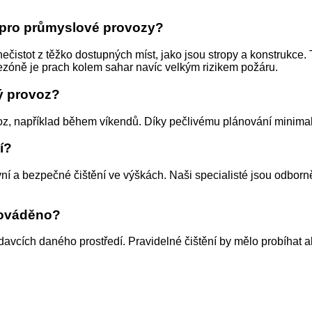
é pro průmyslové provozy?
 nečistot z těžko dostupných míst, jako jsou stropy a konstruk
ezóně je prach kolem sahar navíc velkým rizikem požáru.
ný provoz?
ovoz, například během víkendů. Díky pečlivému plánování minima
í?
ní a bezpečné čištění ve výškách. Naši specialisté jsou odborně
prováděno?
davcích daného prostředí. Pravidelné čištění by mělo probíhat 