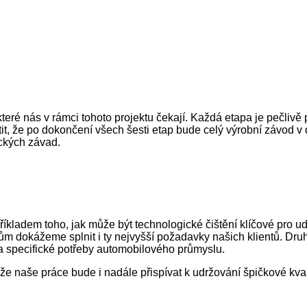
které nás v rámci tohoto projektu čekají. Každá etapa je pečli
tit, že po dokončení všech šesti etap bude celý výrobní závod 
ických závad.
kladem toho, jak může být technologické čištění klíčové pro ud
ům dokážeme splnit i ty nejvyšší požadavky našich klientů. Druh
na specifické potřeby automobilového průmyslu.
že naše práce bude i nadále přispívat k udržování špičkové kva