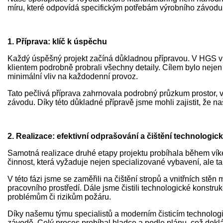
míru, které odpovídá specifickým potřebám výrobního závodu. V
1. Příprava: klíč k úspěchu
Každý úspěšný projekt začíná důkladnou přípravou. V HGS ví
klientem podrobně probrali všechny detaily. Cílem bylo nejen v
minimální vliv na každodenní provoz.
Tato pečlivá příprava zahrnovala podrobný průzkum prostor, 
závodu. Díky této důkladné přípravě jsme mohli zajistit, že 
2. Realizace: efektivní odprašování a čištění technologic
Samotná realizace druhé etapy projektu probíhala během vík
činnost, která vyžaduje nejen specializované vybavení, ale t
V této fázi jsme se zaměřili na čištění stropů a vnitřních st
pracovního prostředí. Dále jsme čistili technologické konstr
problémům či rizikům požáru.
Díky našemu týmu specialistů a moderním čisticím technologií
závodě. Celý proces probíhal hladce a podle plánu, což doklá