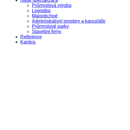
Naše specializace
Průmyslová výroba
Logistika
Maloobchod
Administrativní prostory a kanceláře
Průmyslové parky
Stavební firmy
Reference
Kariéra