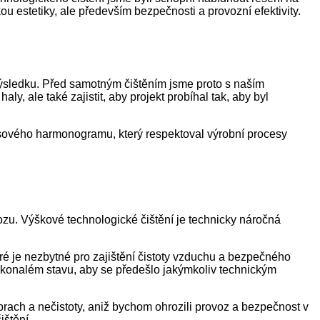
u estetiky, ale především bezpečnosti a provozní efektivity.
ýsledku. Před samotným čištěním jsme proto s naším
y, ale také zajistit, aby projekt probíhal tak, aby byl
časového harmonogramu, který respektoval výrobní procesy
zu. Výškové technologické čištění je technicky náročná
eré je nezbytné pro zajištění čistoty vzduchu a bezpečného
 dokonalém stavu, aby se předešlo jakýmkoliv technickým
rach a nečistoty, aniž bychom ohrozili provoz a bezpečnost v
ištění.