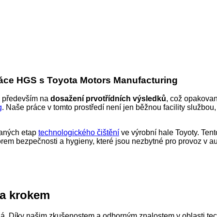
práce HGS s Toyota Motors Manufacturing
 především na
dosažení prvotřídních výsledků
, což opakovan
g
. Naše práce v tomto prostředí není jen běžnou facility službou
vaných etap
technologického čištění
ve výrobní hale Toyoty. Tent
orem bezpečnosti a hygieny, které jsou nezbytné pro provoz v 
za krokem
. Díky našim zkušenostem a odborným znalostem v oblasti tech