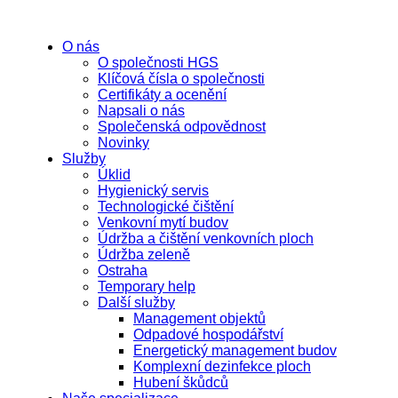
O nás
O společnosti HGS
Klíčová čísla o společnosti
Certifikáty a ocenění
Napsali o nás
Společenská odpovědnost
Novinky
Služby
Úklid
Hygienický servis
Technologické čištění
Venkovní mytí budov
Údržba a čištění venkovních ploch
Údržba zeleně
Ostraha
Temporary help
Další služby
Management objektů
Odpadové hospodářství
Energetický management budov
Komplexní dezinfekce ploch
Hubení škůdců