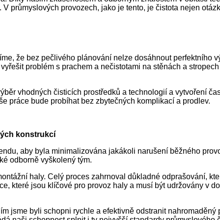
 průmyslových provozech, jako je tento, je čistota nejen otázko
me, že bez pečlivého plánování nelze dosáhnout perfektního v
yřešit problém s prachem a nečistotami na stěnách a stropech hal
výběr vhodných čisticích prostředků a technologií a vytvoření 
naše práce bude probíhat bez zbytečných komplikací a prodlev.
kých konstrukcí
endu, aby byla minimalizována jakákoli narušení běžného provo
aké odborně vyškolený tým.
ěn montážní haly. Celý proces zahrnoval důkladné odprašování, kt
ukce, které jsou klíčové pro provoz haly a musí být udržovány v
m jsme byli schopni rychle a efektivně odstranit nahromaděný p
dá naši schopnost splnit i ty nejvyšší standardy průmyslového č