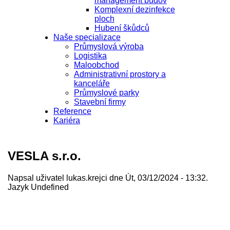
management budov
Komplexní dezinfekce
ploch
Hubení škůdců
Naše specializace
Průmyslová výroba
Logistika
Maloobchod
Administrativní prostory a
kanceláře
Průmyslové parky
Stavební firmy
Reference
Kariéra
VESLA s.r.o.
Napsal uživatel
lukas.krejci
dne Út, 03/12/2024 - 13:32.
Jazyk
Undefined