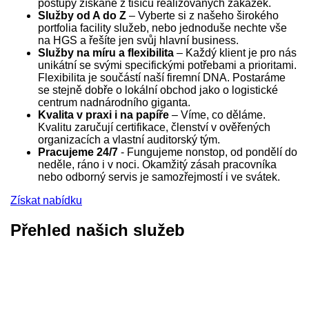
postupy získané z tisíců realizovaných zakázek.
Služby od A do Z
– Vyberte si z našeho širokého
portfolia facility služeb, nebo jednoduše nechte vše
na HGS a řešíte jen svůj hlavní business.
Služby na míru a flexibilita
– Každý klient je pro nás
unikátní se svými specifickými potřebami a prioritami.
Flexibilita je součástí naší firemní DNA. Postaráme
se stejně dobře o lokální obchod jako o logistické
centrum nadnárodního giganta.
Kvalita v praxi i na papíře
– Víme, co děláme.
Kvalitu zaručují certifikace, členství v ověřených
organizacích a vlastní auditorský tým.
Pracujeme 24/7
- Fungujeme nonstop, od pondělí do
neděle, ráno i v noci. Okamžitý zásah pracovníka
nebo odborný servis je samozřejmostí i ve svátek.
Získat nabídku
Přehled našich služeb