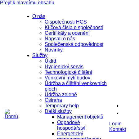
Přejít k hlavnímu obsahu
O nás
O společnosti HGS
Klíčová čísla o společnosti
Certifikáty a ocenění
Napsali o nás
Společenská odpovědnost
Novinky
Služby
Úklid
Hygienický servis
Technologické čištění
Venkovní mytí budov
Údržba a čištění venkovních
ploch
Údržba zeleně
Ostraha
Temporary help
Další služby
Management objektů
Odpadové
Login
hospodářství
Kontakt
Energetický